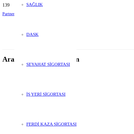
SAĞLIK
Partnerlik Başvurusu
Şubelik Başvurusu
DASK
Araba sigortası en uygun
SEYAHAT SİGORTASI
İŞ YERİ SİGORTASI
FERDİ KAZA SİGORTASI