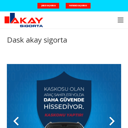
ŞUBELIK BAŞVURUSU
PARTNERLIK BAŞVURUSU
Dask akay sigorta