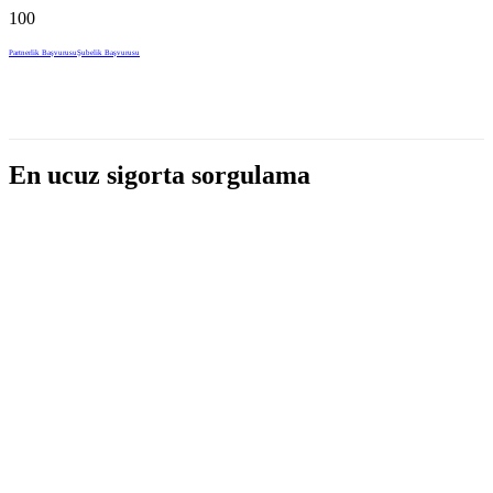
Partnerlik Başvurusu
Şubelik Başvurusu
En ucuz sigorta sorgulama