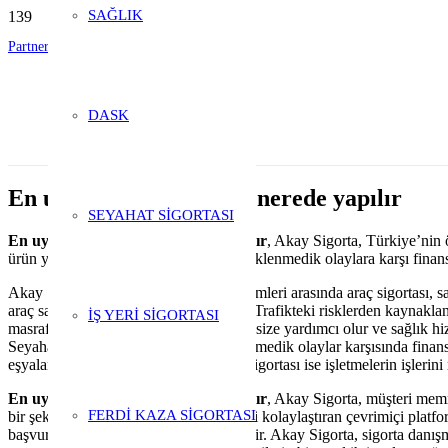
SAĞLIK
Partnerlik Başvurusu
Şubelik Başvurusu
DASK
En uygun araç sigortası nerede yapılır
SEYAHAT SİGORTASI
En uygun araç sigortası nerede yapılır
, Akay Sigorta, Türkiye’nin ö
ürün yelpazesi sunmaktadır. Sigorta, beklenmedik olaylara karşı finan
Akay Sigorta’nın sunduğu sigorta çözümleri arasında araç sigortası, sağlı
araç sahiplerine maddi güvence sağlar. Trafikteki risklerden kaynaklana
İŞ YERİ SİGORTASI
masraflarınızı karşılar. Acil durumlarda size yardımcı olur ve sağlık h
Seyahat sırasında yaşanabilecek beklenmedik olaylar karşısında finansal
eşyalarınızı güvence altına alır. İş yeri sigortası ise işletmelerin işle
En uygun araç sigortası nerede yapılır
, Akay Sigorta, müşteri memn
FERDİ KAZA SİGORTASI
bir şekilde kullanarak sigorta işlemlerini kolaylaştıran çevrimiçi platfo
başvurularını kolaylıkla gerçekleştirebilir. Akay Sigorta, sigorta danış