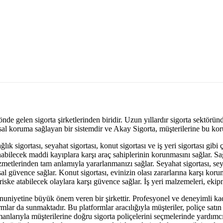
nde gelen sigorta şirketlerinden biridir. Uzun yıllardır sigorta sektöründ
sal koruma sağlayan bir sistemdir ve Akay Sigorta, müşterilerine bu ko
k sigortası, seyahat sigortası, konut sigortası ve iş yeri sigortası gibi ç
bilecek maddi kayıplara karşı araç sahiplerinin korunmasını sağlar. Sağl
izmetlerinden tam anlamıyla yararlanmanızı sağlar. Seyahat sigortası, sey
 güvence sağlar. Konut sigortası, evinizin olası zararlarına karşı koruma
rini riske atabilecek olaylara karşı güvence sağlar. İş yeri malzemeleri, ek
uniyetine büyük önem veren bir şirkettir. Profesyonel ve deneyimli kadro
rmlar da sunmaktadır. Bu platformlar aracılığıyla müşteriler, poliçe satın
manlarıyla müşterilerine doğru sigorta poliçelerini seçmelerinde yardımcı