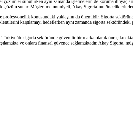
zel çözümler sunulurken aynı zamanda işletmelerin de koruma ihtiyaçları
ilde çözüm sunar. Müşteri memnuniyeti, Akay Sigorta’nın önceliklerinden
 ve profesyonellik konusundaki yaklaşımı da önemlidir. Sigorta sektörün
 beklentilerini karşılamayı hedeflerken aynı zamanda sigorta sektöründek
 Türkiye’de sigorta sektöründe güvenilir bir marka olarak öne çıkmaktadı
karşılamakta ve onlara finansal güvence sağlamaktadır. Akay Sigorta, m