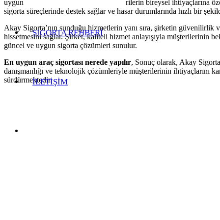
uygun sigorta çözümlerini sunar. Müşterilerin bireysel ihtiyaçlarına ö
sigorta süreçlerinde destek sağlar ve hasar durumlarında hızlı bir şek
Akay Sigorta’nın sunduğu hizmetlerin yanı sıra, şirketin güvenilirlik
SİGORTA REHBERİ
hissetmesini sağlar. Şirket, kaliteli hizmet anlayışıyla müşterilerinin
güncel ve uygun sigorta çözümleri sunulur.
En uygun araç sigortası nerede yapılır
, Sonuç olarak, Akay Sigorta
danışmanlığı ve teknolojik çözümleriyle müşterilerinin ihtiyaçlarını 
sürdürmektedir.
İLETİŞİM