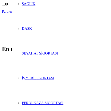
SAĞLIK
Partnerlik Başvurusu
Şubelik Başvurusu
DASK
En uygun sigorta araç
SEYAHAT SİGORTASI
İŞ YERİ SİGORTASI
FERDİ KAZA SİGORTASI