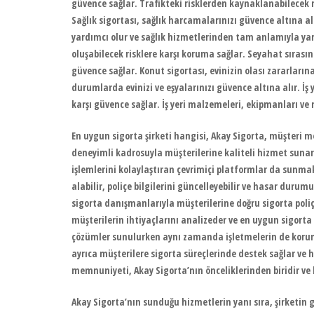
güvence sağlar. Trafikteki risklerden kaynaklanabilecek 
Sağlık sigortası, sağlık harcamalarınızı güvence altına al
yardımcı olur ve sağlık hizmetlerinden tam anlamıyla yar
oluşabilecek risklere karşı koruma sağlar. Seyahat sıras
güvence sağlar. Konut sigortası, evinizin olası zararlarına
durumlarda evinizi ve eşyalarınızı güvence altına alır. İş y
karşı güvence sağlar. İş yeri malzemeleri, ekipmanları ve
En uygun sigorta şirketi hangisi
, Akay Sigorta, müşteri m
deneyimli kadrosuyla müşterilerine kaliteli hizmet sunar. 
işlemlerini kolaylaştıran çevrimiçi platformlar da sunmakt
alabilir, poliçe bilgilerini güncelleyebilir ve hasar durum
sigorta danışmanlarıyla müşterilerine doğru sigorta poli
müşterilerin ihtiyaçlarını analizeder ve en uygun sigorta 
çözümler sunulurken aynı zamanda işletmelerin de koruma
ayrıca müşterilere sigorta süreçlerinde destek sağlar ve 
memnuniyeti, Akay Sigorta’nın önceliklerinden biridir ve
Akay Sigorta’nın sunduğu hizmetlerin yanı sıra, şirketin 