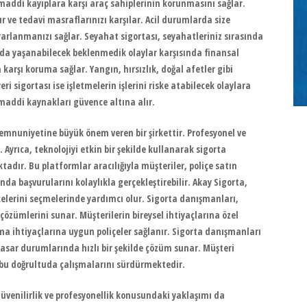
maddi kayıplara karşı araç sahiplerinin korunmasını sağlar.
ır ve tedavi masraflarınızı karşılar. Acil durumlarda size
arlanmanızı sağlar. Seyahat sigortası, seyahatleriniz sırasında
ında yaşanabilecek beklenmedik olaylar karşısında finansal
 karşı koruma sağlar. Yangın, hırsızlık, doğal afetler gibi
eri sigortası ise işletmelerin işlerini riske atabilecek olaylara
 maddi kaynakları güvence altına alır.
emnuniyetine büyük önem veren bir şirkettir. Profesyonel ve
Ayrıca, teknolojiyi etkin bir şekilde kullanarak sigorta
adır. Bu platformlar aracılığıyla müşteriler, poliçe satın
unda başvurularını kolaylıkla gerçekleştirebilir. Akay Sigorta,
çelerini seçmelerinde yardımcı olur. Sigorta danışmanları,
çözümlerini sunar. Müşterilerin bireysel ihtiyaçlarına özel
 ihtiyaçlarına uygun poliçeler sağlanır. Sigorta danışmanları
hasar durumlarında hızlı bir şekilde çözüm sunar. Müşteri
 bu doğrultuda çalışmalarını sürdürmektedir.
güvenilirlik ve profesyonellik konusundaki yaklaşımı da