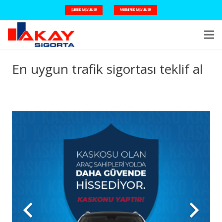
ŞUBELIK BAŞVURUSU
PARTNERLIK BAŞVURUSU
En uygun trafik sigortası teklif al