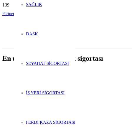
SAĞLIK
Partnerlik Başvurusu
Şubelik Başvurusu
DASK
En uygun zorunlu trafik sigortası
SEYAHAT SİGORTASI
İŞ YERİ SİGORTASI
FERDİ KAZA SİGORTASI