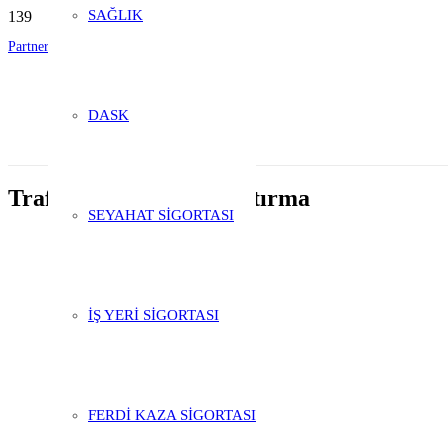
SAĞLIK
Partnerlik Başvurusu
Şubelik Başvurusu
DASK
Trafik sigortası karşılaştırma
SEYAHAT SİGORTASI
İŞ YERİ SİGORTASI
FERDİ KAZA SİGORTASI