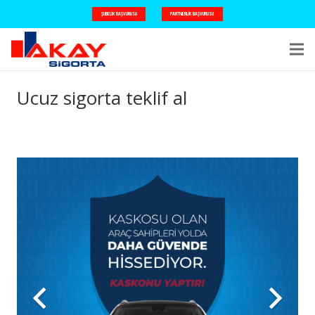
ŞUBELIK BAŞVURUSU
PARTNERLIK BAŞVURUSU
Ucuz sigorta teklif al